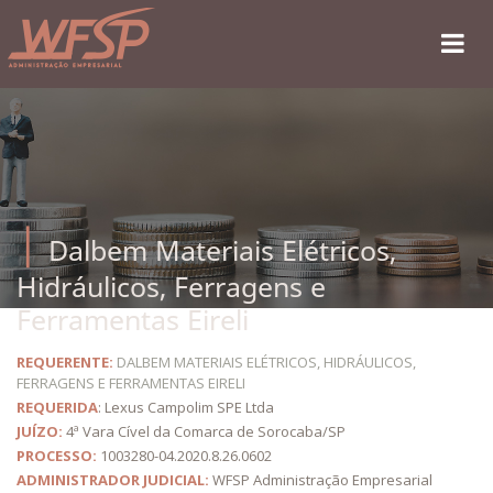
Dalbem Materiais Elétricos,
Hidráulicos, Ferragens e
Ferramentas Eireli
REQUERENTE:
DALBEM MATERIAIS ELÉTRICOS, HIDRÁULICOS,
FERRAGENS E FERRAMENTAS EIRELI
REQUERIDA
: Lexus Campolim SPE Ltda
JUÍZO:
4ª Vara Cível da Comarca de Sorocaba/SP
PROCESSO:
1003280-04.2020.8.26.0602
ADMINISTRADOR JUDICIAL:
WFSP Administração Empresarial