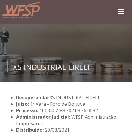
XS INDUSTRIAL EIRELI
Recuperanda:
XS INDUSTRIAL EIRELI
Juízo:
1ª Vara - Foro de Boituva
Processo:
1003402-88.2021.8.26.0082
Administrador Judicial:
WFSP Administração
Empresarial
Distribuído:
29/08/2021