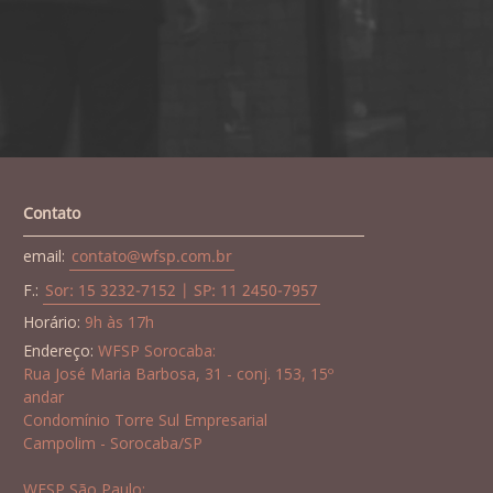
Contato
email:
contato@wfsp.com.br
F.:
Sor: 15 3232-7152 | SP: 11 2450-7957
Horário:
9h às 17h
Endereço:
WFSP Sorocaba:
Rua José Maria Barbosa, 31 - conj. 153, 15º
andar
Condomínio Torre Sul Empresarial
Campolim - Sorocaba/SP
WFSP São Paulo: