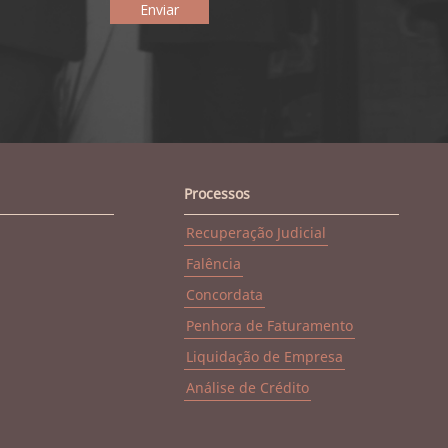
Processos
Recuperação Judicial
Falência
Concordata
Penhora de Faturamento
Liquidação de Empresa
Análise de Crédito