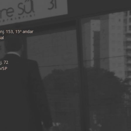
nj. 153, 15º andar
al
j. 72
o/SP