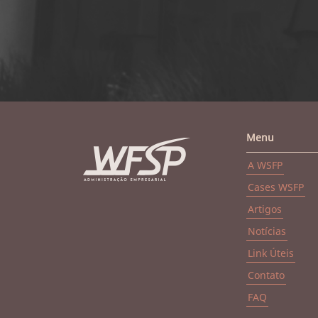
Menu
A WSFP
Cases WSFP
Artigos
Notícias
Link Úteis
Contato
FAQ