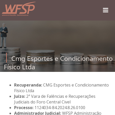
Cmg Esportes e Condicionamento
Físico Ltda
Recuperanda:
CMG Esportes e Condicionamento
Físico Ltda
Juízo:
2ª Vara de Falências e Recuperações
Judiciais do Foro Central Civel
Processo:
1124034-84.2024.8.26.0100
Administrador Judicial:
WFSP Administração