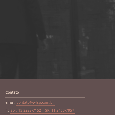
Contato
email:
contato@wfsp.com.br
F.:
Sor: 15 3232-7152 | SP: 11 2450-7957