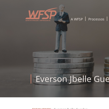
A WFSP
Processos
Everson Jbelle Gu