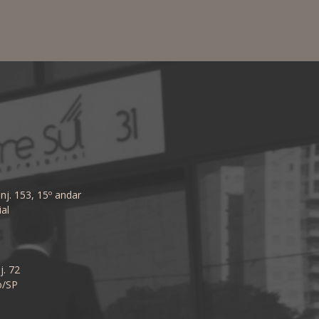
nj. 153, 15º andar
al
j. 72
o/SP