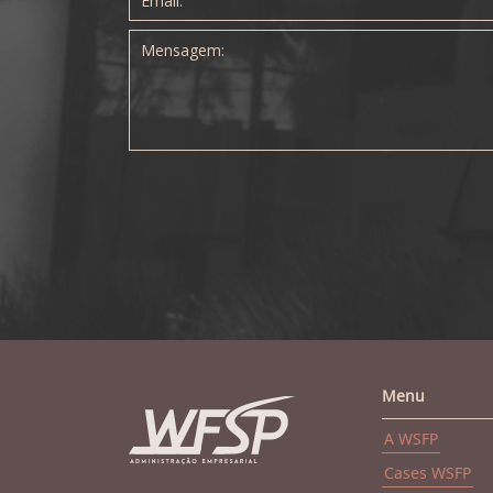
Menu
A WSFP
Cases WSFP