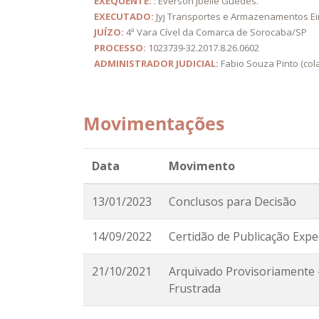
EXEQUENTE:
: Everson Jbelle Guedes.
EXECUTADO:
Jyj Transportes e Armazenamentos Eir
JUÍZO:
4ª Vara Cível da Comarca de Sorocaba/SP
PROCESSO:
1023739-32.2017.8.26.0602
ADMINISTRADOR JUDICIAL:
Fabio Souza Pinto (col
Movimentações
Data
Movimento
13/01/2023
Conclusos para Decisão
14/09/2022
Certidão de Publicação Expe
21/10/2021
Arquivado Provisoriamente 
Frustrada