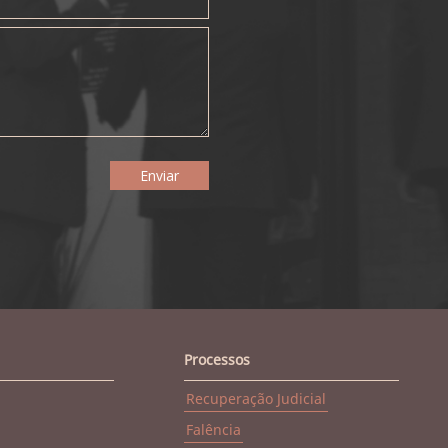
Processos
Recuperação Judicial
Falência