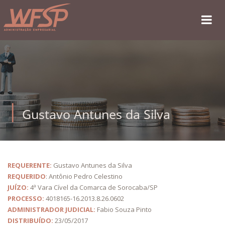
Gustavo Antunes da Silva
REQUERENTE:
Gustavo Antunes da Silva
REQUERIDO
: Antônio Pedro Celestino
JUÍZO:
4ª Vara Cível da Comarca de Sorocaba/SP
PROCESSO:
4018165-16.2013.8.26.0602
ADMINISTRADOR JUDICIAL:
Fabio Souza Pinto
DISTRIBUÍDO:
23/05/2017