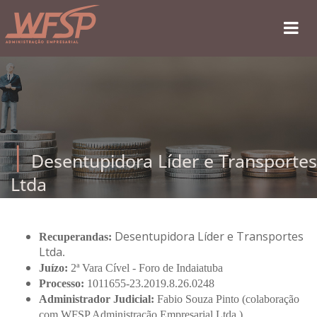
Desentupidora Líder e Transportes
Ltda
Desentupidora Líder e Transportes
Recuperandas:
Ltda
.
Juízo:
2ª Vara Cível - Foro de Indaiatuba
Processo:
1011655-23.2019.8.26.0248
Administrador Judicial:
Fabio Souza Pinto (colaboração
com WFSP Administração Empresarial Ltda.)