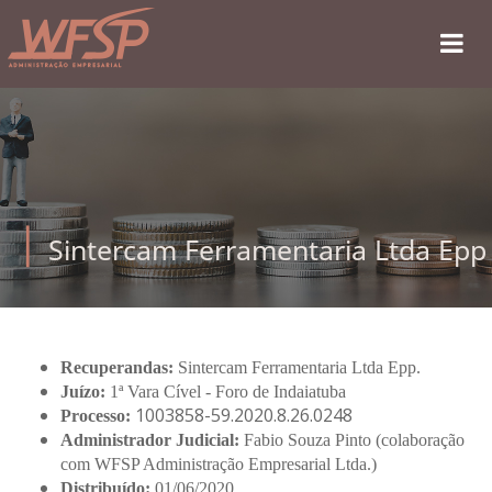
Sintercam Ferramentaria Ltda Epp
Recuperandas:
Sintercam Ferramentaria Ltda Epp.
Juízo:
1ª Vara Cível - Foro de Indaiatuba
1003858-59.2020.8.26.0248
Processo:
Administrador Judicial:
Fabio Souza Pinto (colaboração
com WFSP Administração Empresarial Ltda.)
Distribuído:
01/06/2020