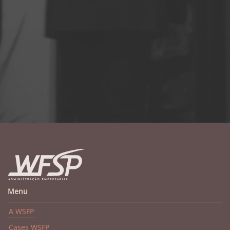
Menu
A WSFP
Cases WSFP