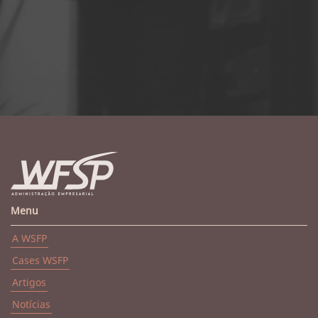
Menu
A WSFP
Cases WSFP
Artigos
Notícias