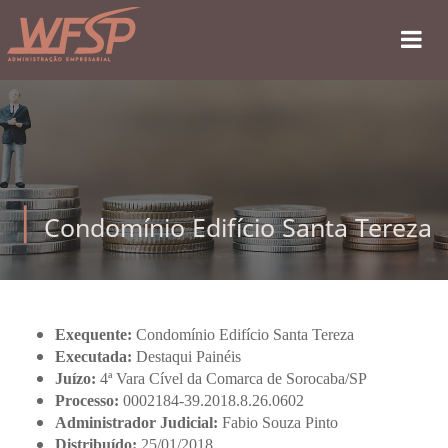
Condomínio Edifício Santa Tereza
Exequente
:
Condomínio Edifício Santa Tereza
Executada:
Destaqui Painéis
Juízo:
4ª Vara Cível da Comarca de Sorocaba/SP
Processo:
0002184-39.2018.8.26.0602
Administrador Judicial:
Fabio Souza Pinto
Distribuído:
25/01/2018