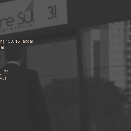
nj. 153, 15º andar
al
j. 72
o/SP