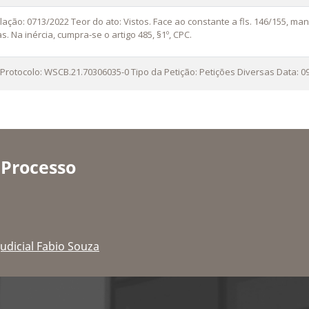
lação: 0713/2022 Teor do ato: Vistos. Face ao constante a fls. 146/155, ma
as. Na inércia, cumpra-se o artigo 485, §1º, CPC.
 Protocolo: WSCB.21.70306035-0 Tipo da Petição: Petições Diversas Data: 0
 Processo
dicial Fabio Souza