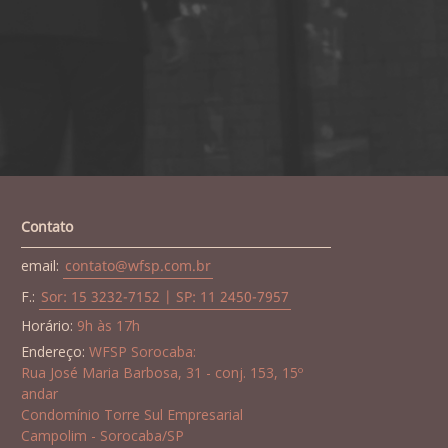
Contato
email:
contato@wfsp.com.br
F.:
Sor: 15 3232-7152 | SP: 11 2450-7957
Horário:
9h às 17h
Endereço:
WFSP Sorocaba:
Rua José Maria Barbosa, 31 - conj. 153, 15º
andar
Condomínio Torre Sul Empresarial
Campolim - Sorocaba/SP