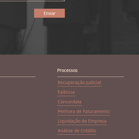
Processos
Recuperação Judicial
Falência
Concordata
Penhora de Faturamento
Liquidação de Empresa
Análise de Crédito