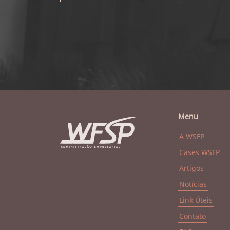
Menu
A WSFP
Cases WSFP
Artigos
Notícias
Link Úteis
Contato