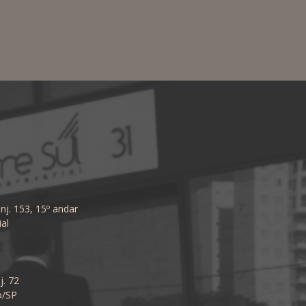
nj. 153, 15º andar
al
j. 72
o/SP