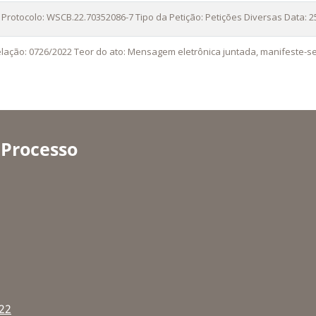
 Protocolo: WSCB.22.70352086-7 Tipo da Petição: Petições Diversas Data: 2
lação: 0726/2022 Teor do ato: Mensagem eletrônica juntada, manifeste-se
 Processo
22