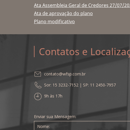
Ata Assembleia Geral de Credores 27/07/20
Ata de aprovação do plano
Plano modificativo
Contatos e Localiza
contato@wfsp.com.br
Sor: 15 3232-7152 | SP: 11 2450-7957
9h às 17h
Enviar sua Mensagem: