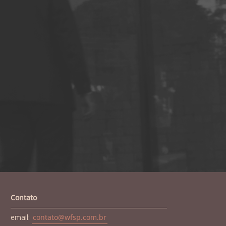
Contato
email:
contato@wfsp.com.br