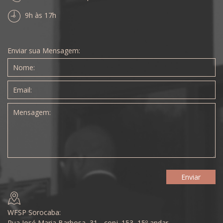
9h às 17h
Enviar sua Mensagem:
WFSP Sorocaba:
Rua José Maria Barbosa, 31 - conj. 153, 15º andar