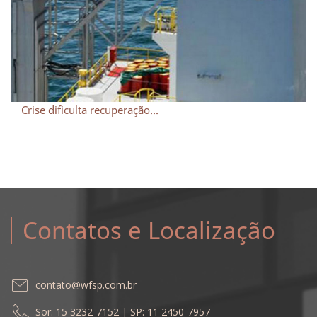
Crise dificulta recuperação...
Contatos e Localização
contato@wfsp.com.br
Sor: 15 3232-7152 | SP: 11 2450-7957